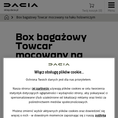
sklep.dacia.pl
Twój koszyk
(
0
)
Menu
Box bagażowy Towcar mocowany na haku holowniczym
Box bagażowy
Towcar
mocowany na
haku
holowniczym
Włącz obsługę plików cookie…
Ochrona Twoich danych jest dla nas priorytetem.
7717300703
Nasza strona i
jej partnerzy
używają plików cookies w celu tworzenia
statystyk dotyczących oglądalności i wydajności strony, aby pokazywać ci
spersonalizowane i/lub uzależnione od lokalizacji reklamy oraz treści za
pośrednictwem mediów społecznościowych.
Możesz zmienić wybór aktywnych plików cookies oraz dowiedzieć się
więcej o nich - w dowolnym momencie zapoznając się z naszą
polityką