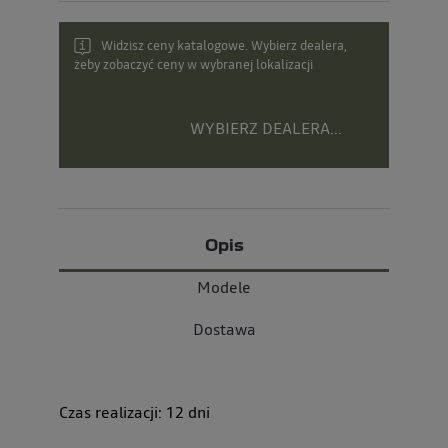
Widzisz ceny katalogowe. Wybierz dealera,
żeby zobaczyć ceny w wybranej lokalizacji
WYBIERZ DEALERA...
Opis
Modele
Dostawa
Czas realizacji:
12
dni