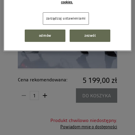
cookies.
zarządzaj ustawieniami
odmów
zezwól
5 199,00 zł
Cena rekomendowana:
DO KOSZYKA
Produkt chwilowo niedostępny.
Powiadom mnie o dostępności