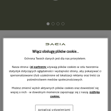
USŁUGI SERWISOWE
Włącz obsługę plików cookie…
OPONY
Ochrona Twoich danych jest dla nas priorytetem.
AKCESORIA DACIA
Nasza strona i
jej partnerzy
używają plików cookies w celu tworzenia
statystyk dotyczących oglądalności i wydajności strony, aby pokazywać ci
UMOWY SERWISOWE
spersonalizowane i/lub uzależnione od lokalizacji reklamy oraz treści za
pośrednictwem mediów społecznościowych.
DACIA ZEN
Możesz zmienić wybór aktywnych plików cookies oraz dowiedzieć się
więcej o nich - w dowolnym momencie zapoznając się z naszą
polityką
cookies.
Zyskaj do 1 roku gwarancji odnawialnej Dacia
ZEN
zarządzaj ustawieniami