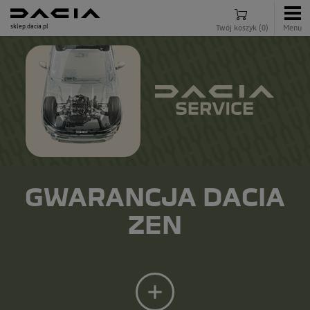
sklep.dacia.pl
Twój koszyk
(
0
)
Menu
GWARANCJA DACIA
ZEN