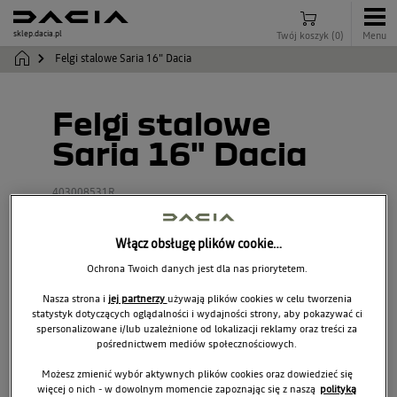
sklep.dacia.pl
Twój koszyk
(
0
)
Menu
Felgi stalowe Saria 16" Dacia
Felgi stalowe
Saria 16" Dacia
403008531R
Włącz obsługę plików cookie…
Ochrona Twoich danych jest dla nas priorytetem.
Nasza strona i
jej partnerzy
używają plików cookies w celu tworzenia
statystyk dotyczących oglądalności i wydajności strony, aby pokazywać ci
spersonalizowane i/lub uzależnione od lokalizacji reklamy oraz treści za
pośrednictwem mediów społecznościowych.
Możesz zmienić wybór aktywnych plików cookies oraz dowiedzieć się
więcej o nich - w dowolnym momencie zapoznając się z naszą
polityką