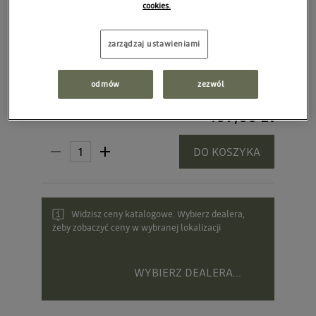
cookies.
zarządzaj ustawieniami
odmów
zezwól
409,00 zł
Cena rekomendowana:
DO KOSZYKA
Widzisz ceny katalogowe. Wybierz dealera,
żeby zobaczyć ceny w wybranej lokalizacji
WYBIERZ DEALERA...