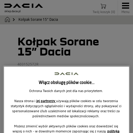
sklep.dacia.pl
Twój koszyk
(
0
)
Menu
Kołpak Sorane 15” Dacia
Kołpak Sorane
15” Dacia
403152572R
Włącz obsługę plików cookie…
Ochrona Twoich danych jest dla nas priorytetem.
Nasza strona i
jej partnerzy
używają plików cookies w celu tworzenia
statystyk dotyczących oglądalności i wydajności strony, aby pokazywać ci
spersonalizowane i/lub uzależnione od lokalizacji reklamy oraz treści za
pośrednictwem mediów społecznościowych.
Możesz zmienić wybór aktywnych plików cookies oraz dowiedzieć się
więcej o nich - w dowolnym momencie zapoznając się z naszą
polityką