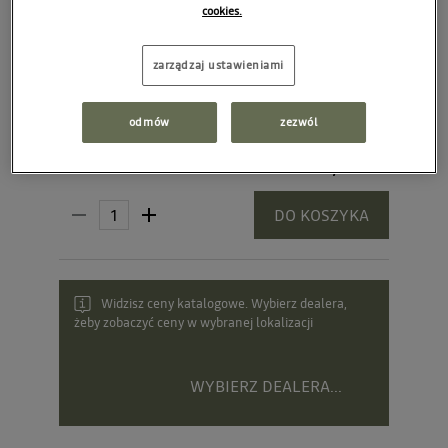
cookies.
zarządzaj ustawieniami
odmów
zezwól
90,00 zł
Cena rekomendowana:
DO KOSZYKA
Widzisz ceny katalogowe. Wybierz dealera,
żeby zobaczyć ceny w wybranej lokalizacji
WYBIERZ DEALERA...