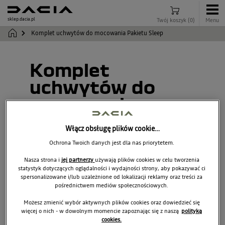
sklep.dacia.pl
Twój koszyk
(
0
)
Menu
Komplet uchwytów do mocowania Pakietu Sleep
Komplet
uchwytów do
mocowania
Pakietu Sleep
Włącz obsługę plików cookie…
Ochrona Twoich danych jest dla nas priorytetem.
572015754R
Nasza strona i
jej partnerzy
używają plików cookies w celu tworzenia
statystyk dotyczących oglądalności i wydajności strony, aby pokazywać ci
spersonalizowane i/lub uzależnione od lokalizacji reklamy oraz treści za
pośrednictwem mediów społecznościowych.
Możesz zmienić wybór aktywnych plików cookies oraz dowiedzieć się
więcej o nich - w dowolnym momencie zapoznając się z naszą
polityką
cookies.