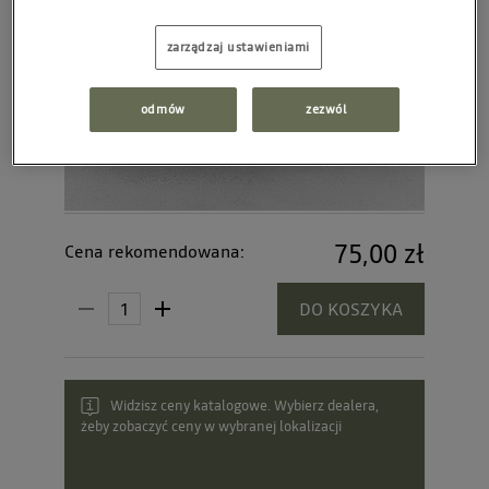
zarządzaj ustawieniami
odmów
zezwól
75,00 zł
Cena rekomendowana:
DO KOSZYKA
Widzisz ceny katalogowe. Wybierz dealera,
żeby zobaczyć ceny w wybranej lokalizacji