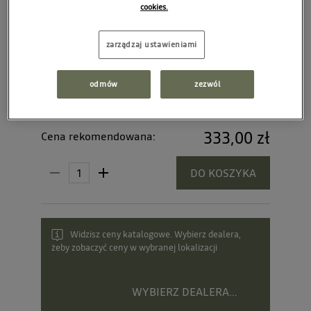
cookies.
zarządzaj ustawieniami
odmów
zezwól
333,00 zł
Cena rekomendowana:
DO KOSZYKA
Widzisz ceny katalogowe. Wybierz dealera,
żeby zobaczyć ceny w wybranej lokalizacji
WYBIERZ DEALERA...