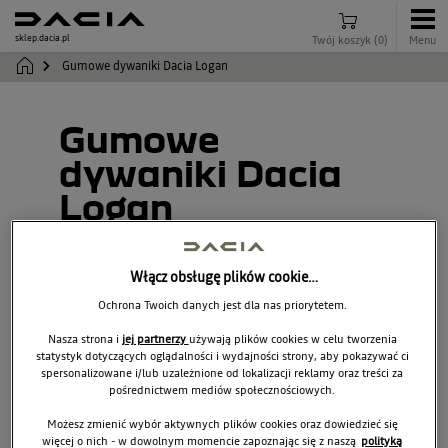
sklep.dacia.pl
Twój koszyk
(
0
)
Menu
Gumowe dywaniki Dacia Logan
Gumowe
dywaniki Dacia
Logan
749026630R
Włącz obsługę plików cookie…
Ochrona Twoich danych jest dla nas priorytetem.
Nasza strona i
jej partnerzy
używają plików cookies w celu tworzenia
statystyk dotyczących oglądalności i wydajności strony, aby pokazywać ci
spersonalizowane i/lub uzależnione od lokalizacji reklamy oraz treści za
pośrednictwem mediów społecznościowych.
Możesz zmienić wybór aktywnych plików cookies oraz dowiedzieć się
więcej o nich - w dowolnym momencie zapoznając się z naszą
polityką