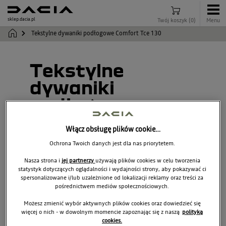
sklep.dacia.pl
Twój koszyk
(
0
)
Menu
Tekstylne dywaniki podłogowe Comfort Tce 130
Tekstylne
dywaniki
podłogowe
Comfort Tce 130
Włącz obsługę plików cookie…
Ochrona Twoich danych jest dla nas priorytetem.
749M61901R
Nasza strona i
jej partnerzy
używają plików cookies w celu tworzenia
statystyk dotyczących oglądalności i wydajności strony, aby pokazywać ci
spersonalizowane i/lub uzależnione od lokalizacji reklamy oraz treści za
pośrednictwem mediów społecznościowych.
Możesz zmienić wybór aktywnych plików cookies oraz dowiedzieć się
więcej o nich - w dowolnym momencie zapoznając się z naszą
polityką
cookies.