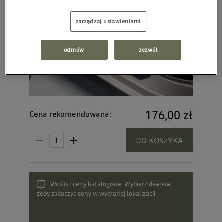
zarządzaj ustawieniami
odmów
zezwól
176,00 zł
Cena rekomendowana:
DO KOSZYKA
Widzisz ceny katalogowe. Wybierz dealera,
żeby zobaczyć ceny w wybranej lokalizacji