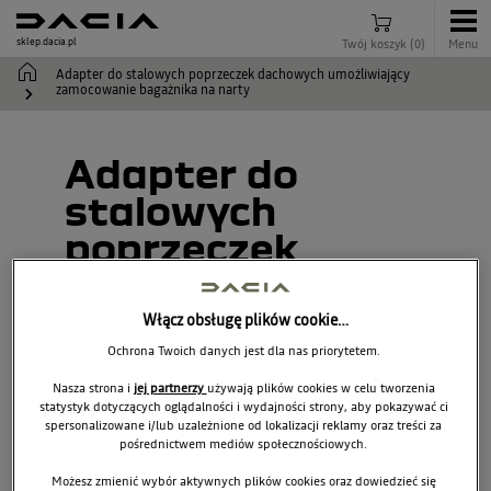
sklep.dacia.pl
Twój koszyk
(
0
)
Menu
Adapter do stalowych poprzeczek dachowych umożliwiający
zamocowanie bagażnika na narty
Adapter do
stalowych
poprzeczek
dachowych
umożliwiający
Włącz obsługę plików cookie…
zamocowanie
Ochrona Twoich danych jest dla nas priorytetem.
bagażnika na
Nasza strona i
jej partnerzy
używają plików cookies w celu tworzenia
statystyk dotyczących oglądalności i wydajności strony, aby pokazywać ci
narty
spersonalizowane i/lub uzależnione od lokalizacji reklamy oraz treści za
pośrednictwem mediów społecznościowych.
Możesz zmienić wybór aktywnych plików cookies oraz dowiedzieć się
7711420781