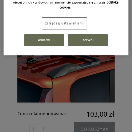
więcej o nich - w dowolnym momencie zapoznając się z naszą
polityką
cookies.
zarządzaj ustawieniami
odmów
zezwól
103,00 zł
Cena rekomendowana:
DO KOSZYKA