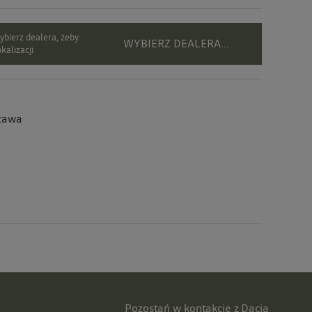
bierz dealera, żeby
WYBIERZ DEALERA...
kalizacji
tawa
Pozostań w kontakcie z Dacią