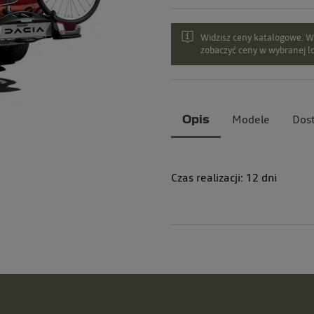
Widzisz ceny katalogowe. Wy
zobaczyć ceny w wybranej lo
Modele
Dos
Opis
Czas realizacji:
12
dni