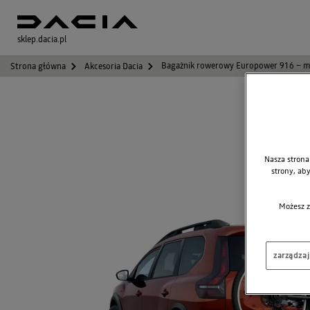
sklep.dacia.pl
Bagażnik rowerowy Europower 916 – mon
Strona główna
Akcesoria Dacia
Nasza strona
strony, ab
Możesz z
zarządza