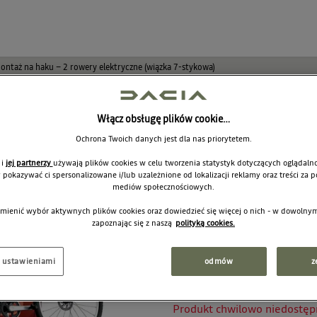
taż na haku – 2 rowery elektryczne (wiązka 7-stykowa)
Bagażnik row
Włącz obsługę plików cookie…
montaż na ha
Ochrona Twoich danych jest dla nas priorytetem.
elektryczne 
 i
jej partnerzy
używają plików cookies w celu tworzenia statystyk dotyczących oglądalno
y pokazywać ci spersonalizowane i/lub uzależnione od lokalizacji reklamy oraz treści za
7711574689
mediów społecznościowych.
mienić wybór aktywnych plików cookies oraz dowiedzieć się więcej o nich - w dowoln
zapoznając się z naszą
polityką cookies.
2 
Cena rekomendowana:
j ustawieniami
odmów
z
Produkt chwilowo niedostęp