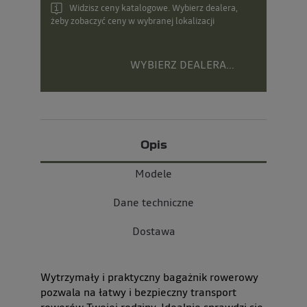
Widzisz ceny katalogowe. Wybierz dealera,
żeby zobaczyć ceny w wybranej lokalizacji
WYBIERZ DEALERA...
Opis
Modele
Dane techniczne
Dostawa
Wytrzymały i praktyczny bagażnik rowerowy
pozwala na łatwy i bezpieczny transport
rowerów Twojej rodziny. Idealnie sprawdzi się