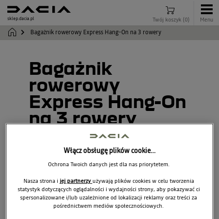
sklep.dacia.pl
Twój koszyk
(
0
)
Menu
Bagażnik rowerowy Express Hang-On na 3 rowery
Bagażnik
rowerowy
Express Hang-On
na 3 rowery
7711577327
Włącz obsługę plików cookie…
Ochrona Twoich danych jest dla nas priorytetem.
Nasza strona i
jej partnerzy
używają plików cookies w celu tworzenia
statystyk dotyczących oglądalności i wydajności strony, aby pokazywać ci
spersonalizowane i/lub uzależnione od lokalizacji reklamy oraz treści za
pośrednictwem mediów społecznościowych.