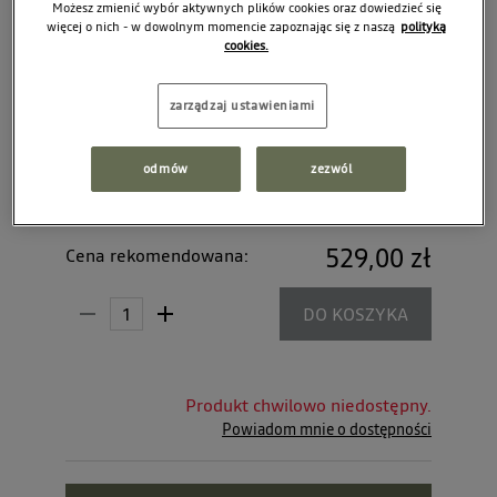
Możesz zmienić wybór aktywnych plików cookies oraz dowiedzieć się
więcej o nich - w dowolnym momencie zapoznając się z naszą
polityką
cookies.
zarządzaj ustawieniami
odmów
zezwól
529,00 zł
Cena rekomendowana:
DO KOSZYKA
Produkt chwilowo niedostępny.
Powiadom mnie o dostępności