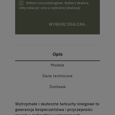
Widzisz ceny katalogowe. Wybierz dealera,
żeby zobaczyć ceny w wybranej lokalizacji
WYBIERZ DEALERA...
Opis
Modele
Dane techniczne
Dostawa
Wytrzymałe i skuteczne łańcuchy śniegowe to
gwarancja bezpieczeństwa i przyczepności
nawet w najbardziej wymagających