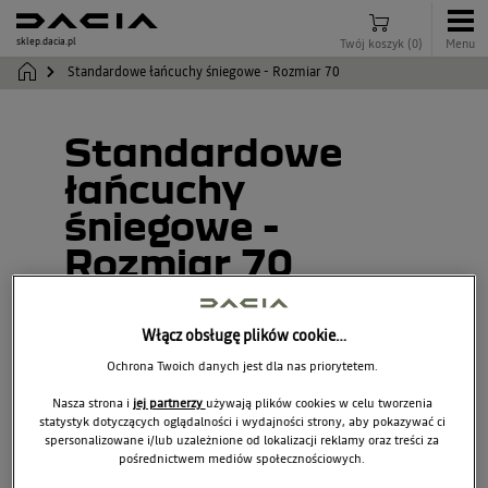
sklep.dacia.pl
Twój koszyk
(
0
)
Menu
Standardowe łańcuchy śniegowe - Rozmiar 70
Standardowe
łańcuchy
śniegowe -
Rozmiar 70
7711578468
Włącz obsługę plików cookie…
Ochrona Twoich danych jest dla nas priorytetem.
Nasza strona i
jej partnerzy
używają plików cookies w celu tworzenia
statystyk dotyczących oglądalności i wydajności strony, aby pokazywać ci
spersonalizowane i/lub uzależnione od lokalizacji reklamy oraz treści za
pośrednictwem mediów społecznościowych.