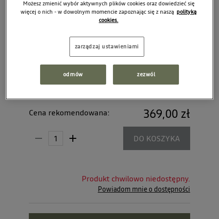
Możesz zmienić wybór aktywnych plików cookies oraz dowiedzieć się
więcej o nich - w dowolnym momencie zapoznając się z naszą
polityką
cookies.
zarządzaj ustawieniami
odmów
zezwól
369,00 zł
Cena rekomendowana:
DO KOSZYKA
Produkt chwilowo niedostępny.
Powiadom mnie o dostępności