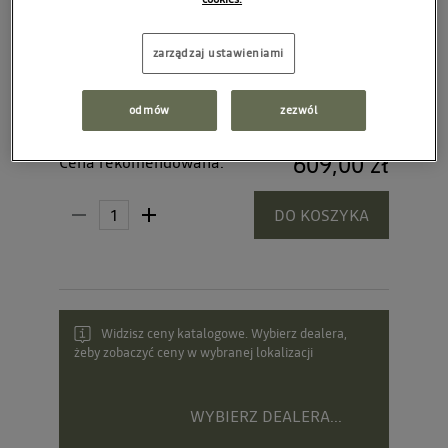
zarządzaj ustawieniami
odmów
zezwól
609,00 zł
Cena rekomendowana:
DO KOSZYKA
Widzisz ceny katalogowe. Wybierz dealera,
żeby zobaczyć ceny w wybranej lokalizacji
WYBIERZ DEALERA...