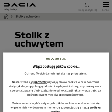
sklep.dacia.pl
Twój koszyk
(
0
)
Menu
Stolik z uchwytem
Stolik z
uchwytem
7711785947
Włącz obsługę plików cookie…
Ochrona Twoich danych jest dla nas priorytetem.
Nasza strona i
jej partnerzy
używają plików cookies w celu tworzenia
statystyk dotyczących oglądalności i wydajności strony, aby pokazywać ci
spersonalizowane i/lub uzależnione od lokalizacji reklamy oraz treści za
pośrednictwem mediów społecznościowych.
Możesz zmienić wybór aktywnych plików cookies oraz dowiedzieć się
więcej o nich - w dowolnym momencie zapoznając się z naszą
polityką
cookies.