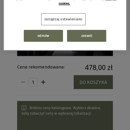
cookies.
zarządzaj ustawieniami
odmów
zezwól
478,00 zł
Cena rekomendowana:
DO KOSZYKA
Widzisz ceny katalogowe. Wybierz dealera,
żeby zobaczyć ceny w wybranej lokalizacji