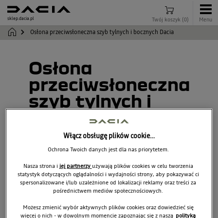
sklep.dacia.pl
Twój koszyk
(
0
)
Menu
Osłona przeciwsłoneczna szyb tylnych i bocznych Dacia
Osłona
przeciwsłoneczna
szyb tylnych i
bocznych Dacia
Włącz obsługę plików cookie…
7711945451
Ochrona Twoich danych jest dla nas priorytetem.
Nasza strona i
jej partnerzy
używają plików cookies w celu tworzenia
statystyk dotyczących oglądalności i wydajności strony, aby pokazywać ci
spersonalizowane i/lub uzależnione od lokalizacji reklamy oraz treści za
pośrednictwem mediów społecznościowych.
Możesz zmienić wybór aktywnych plików cookies oraz dowiedzieć się
więcej o nich - w dowolnym momencie zapoznając się z naszą
polityką