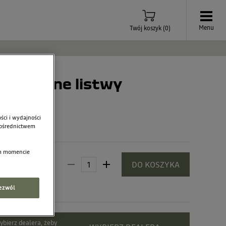
Menu
Twój koszyk
(
0
)
świetlane listwy
ia
ści i wydajności
 pośrednictwem
ym momencie
3,00 zł
DO KOSZYKA
ezwól
bierz dealera, żeby