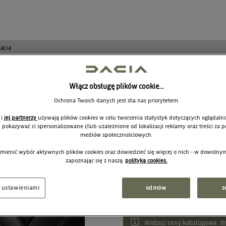
acia
Przednie pod
Włącz obsługę plików cookie…
progowe Dac
Ochrona Twoich danych jest dla nas priorytetem.
 i
jej partnerzy
używają plików cookies w celu tworzenia statystyk dotyczących oglądalno
7711945459
y pokazywać ci spersonalizowane i/lub uzależnione od lokalizacji reklamy oraz treści za
mediów społecznościowych.
mienić wybór aktywnych plików cookies oraz dowiedzieć się więcej o nich - w dowoln
61
zapoznając się z naszą
polityką cookies.
Cena rekomendowana:
j ustawieniami
odmów
z
Widzisz ceny katalogowe. Wy