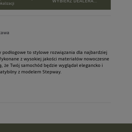
WYBIERZ DEALERA...
kalizacji
tawa
y podłogowe to stylowe rozwiązania dla najbardziej
ykonane z wysokiej jakości materiałów nowoczesne
ią, że Twój samochód będzie wyglądał elegancko i
atybilny z modelem Stepway.