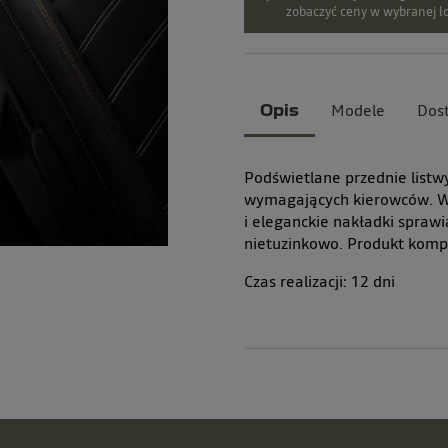
zobaczyć ceny w wybranej lo
Modele
Dos
Opis
Podświetlane przednie listw
wymagających kierowców. W
i eleganckie nakładki spraw
nietuzinkowo. Produkt komp
Czas realizacji:
12
dni