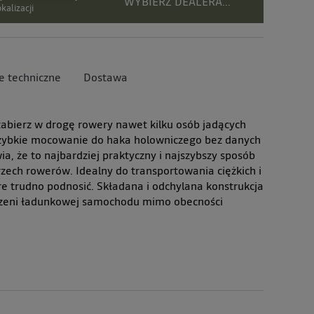
WYBIERZ DEALERA...
kalizacji
e techniczne
Dostawa
 zabierz w drogę rowery nawet kilku osób jadących
Szybkie mocowanie do haka holowniczego bez danych
a, że to najbardziej praktyczny i najszybszy sposób
ech rowerów. Idealny do transportowania ciężkich i
e trudno podnosić. Składana i odchylana konstrukcja
rzeni ładunkowej samochodu mimo obecności