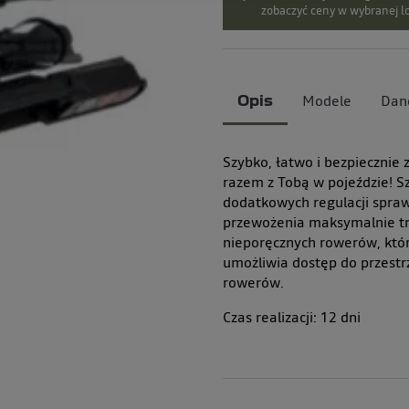
zobaczyć ceny w wybranej lo
Modele
Dan
Opis
Szybko, łatwo i bezpiecznie
razem z Tobą w pojeździe! 
dodatkowych regulacji sprawi
przewożenia maksymalnie trz
nieporęcznych rowerów, któr
umożliwia dostęp do przest
rowerów.
Czas realizacji:
12
dni