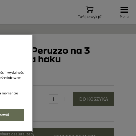
Menu
Twój koszyk
(
0
)
erowy Peruzzo na 3
wany na haku
ści i wydajności
 pośrednictwem
ym momencie
639,00 zł
DO KOSZYKA
ezwól
bierz dealera, żeby