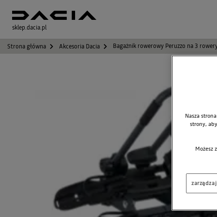
sklep.dacia.pl
Bagażnik rowerowy Peruzzo na 3 rowe
Strona główna
Akcesoria Dacia
Nasza strona
strony, ab
Możesz z
zarządza