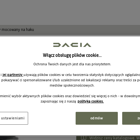
ry mocowany na haku
Bagażnik row
Włącz obsługę plików cookie…
rowery moco
Ochrona Twoich danych jest dla nas priorytetem.
7711949995
 i
jej partnerzy
używają plików cookies w celu tworzenia statystyk dotyczących oglądalno
y pokazywać ci spersonalizowane i/lub uzależnione od lokalizacji reklamy oraz treści za
mediów społecznościowych.
mienić wybór aktywnych plików cookies oraz dowiedzieć się więcej o nich - w dowoln
2 
Cena rekomendowana:
zapoznając się z naszą
polityką cookies.
j ustawieniami
odmów
z
Widzisz ceny katalogowe. Wy