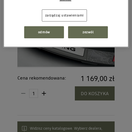
zarządzaj ustawieniami
odmów
zezwól
1 169,00 zł
Cena rekomendowana:
DO KOSZYKA
Widzisz ceny katalogowe. Wybierz dealera,