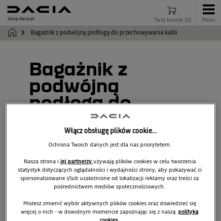
sklep.dacia.pl
Twój koszyk
(
0
)
Menu
Bagażnik z podwójną podłogą do przechowywania kabli
Bagażnik z
podwójną
podłogą do
przechowywania
kabli
Włącz obsługę plików cookie…
Ochrona Twoich danych jest dla nas priorytetem.
7717300012
Nasza strona i
jej partnerzy
używają plików cookies w celu tworzenia
statystyk dotyczących oglądalności i wydajności strony, aby pokazywać ci
spersonalizowane i/lub uzależnione od lokalizacji reklamy oraz treści za
pośrednictwem mediów społecznościowych.
Możesz zmienić wybór aktywnych plików cookies oraz dowiedzieć się
więcej o nich - w dowolnym momencie zapoznając się z naszą
polityką
cookies.