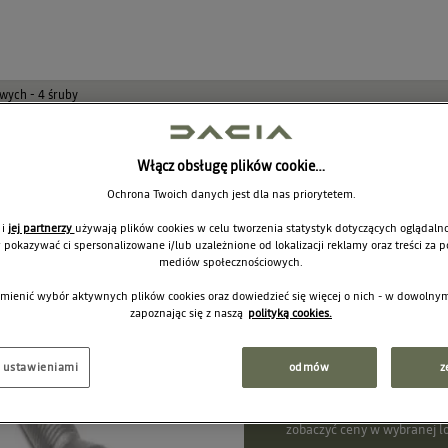
wych - 4 śruby
Śruby antykr
Włącz obsługę plików cookie…
aluminiowych 
Ochrona Twoich danych jest dla nas priorytetem.
 i
jej partnerzy
używają plików cookies w celu tworzenia statystyk dotyczących oglądalno
8201724187
y pokazywać ci spersonalizowane i/lub uzależnione od lokalizacji reklamy oraz treści za
mediów społecznościowych.
mienić wybór aktywnych plików cookies oraz dowiedzieć się więcej o nich - w dowoln
zapoznając się z naszą
polityką cookies.
14
Cena rekomendowana:
j ustawieniami
odmów
z
Widzisz ceny katalogowe. Wy
zobaczyć ceny w wybranej lo