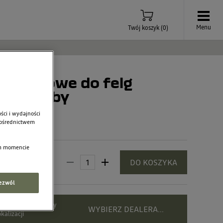
Menu
Twój koszyk
(
0
)
adzieżowe do felg
- 4 śruby
ści i wydajności
 pośrednictwem
ym momencie
5,00 zł
DO KOSZYKA
ezwól
bierz dealera, żeby
WYBIERZ DEALERA...
kalizacji