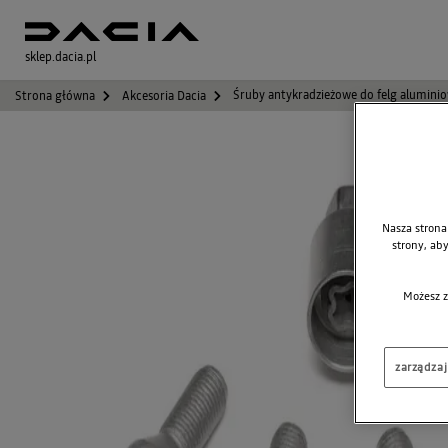
sklep.dacia.pl
Śruby antykradzieżowe do felg aluminio
Strona główna
Akcesoria Dacia
Nasza strona
strony, ab
Możesz z
zarządza