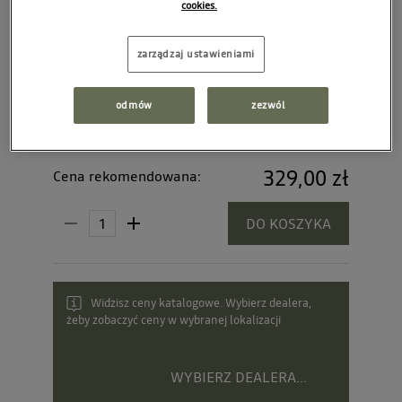
cookies.
zarządzaj ustawieniami
odmów
zezwól
329,00 zł
Cena rekomendowana:
DO KOSZYKA
Widzisz ceny katalogowe. Wybierz dealera,
żeby zobaczyć ceny w wybranej lokalizacji
WYBIERZ DEALERA...