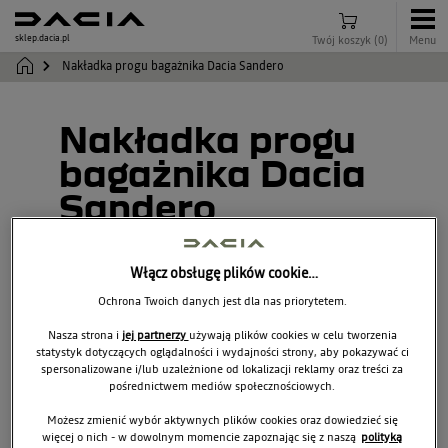
sklep.dacia.pl
Twój koszyk
(
0
)
Menu
Nakładka progu bagażnika Dacia Sandero
Nakładka progu
bagażnika Dacia
Sandero
8201736348
Włącz obsługę plików cookie…
Ochrona Twoich danych jest dla nas priorytetem.
Nasza strona i
jej partnerzy
używają plików cookies w celu tworzenia
statystyk dotyczących oglądalności i wydajności strony, aby pokazywać ci
spersonalizowane i/lub uzależnione od lokalizacji reklamy oraz treści za
pośrednictwem mediów społecznościowych.
Możesz zmienić wybór aktywnych plików cookies oraz dowiedzieć się
więcej o nich - w dowolnym momencie zapoznając się z naszą
polityką