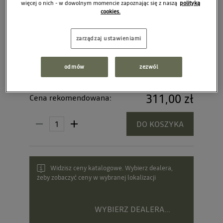
więcej o nich - w dowolnym momencie zapoznając się z naszą
polityką
cookies.
zarządzaj ustawieniami
odmów
zezwól
311,00 zł
Cena rekomendowana:
DO KOSZYKA
Widzisz ceny katalogowe. Wybierz dealera,
żeby zobaczyć ceny w wybranej lokalizacji
WYBIERZ DEALERA...