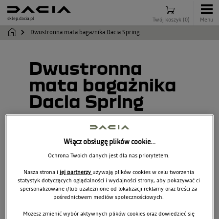
sklep.dacia.pl
Twój koszyk
(
0
)
Menu
Dwustronna mata bagażnika Dacia Spring
Dwustronna
mata bagażnika
Dacia Spring
8201742284
Włącz obsługę plików cookie…
Ochrona Twoich danych jest dla nas priorytetem.
Nasza strona i
jej partnerzy
używają plików cookies w celu tworzenia
statystyk dotyczących oglądalności i wydajności strony, aby pokazywać ci
spersonalizowane i/lub uzależnione od lokalizacji reklamy oraz treści za
pośrednictwem mediów społecznościowych.
Możesz zmienić wybór aktywnych plików cookies oraz dowiedzieć się