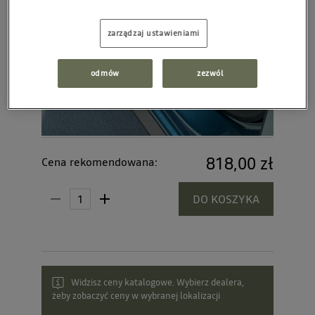
zarządzaj ustawieniami
odmów
zezwól
818,00 zł
Cena rekomendowana:
DO KOSZYKA
Widzisz ceny katalogowe. Wybierz dealera,
żeby zobaczyć ceny w wybranej lokalizacji