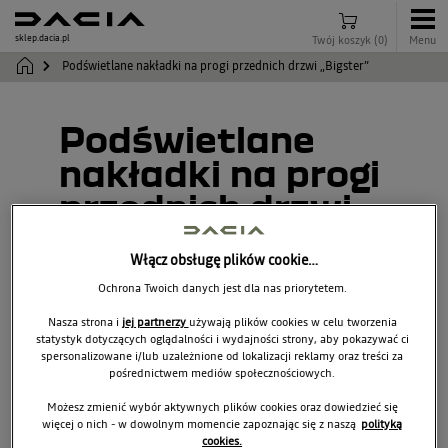
sklep.dacia.pl
Twój koszyk
(
0
)
Menu
Podświetlane nakładki na progi przednich drzwi „Bigster”
Podświetlane
nakładki na progi
przednich drzwi
„Bigster”
Włącz obsługę plików cookie…
8201754065
Ochrona Twoich danych jest dla nas priorytetem.
Nasza strona i
jej partnerzy
używają plików cookies w celu tworzenia
statystyk dotyczących oglądalności i wydajności strony, aby pokazywać ci
spersonalizowane i/lub uzależnione od lokalizacji reklamy oraz treści za
pośrednictwem mediów społecznościowych.
Możesz zmienić wybór aktywnych plików cookies oraz dowiedzieć się
więcej o nich - w dowolnym momencie zapoznając się z naszą
polityką
cookies.