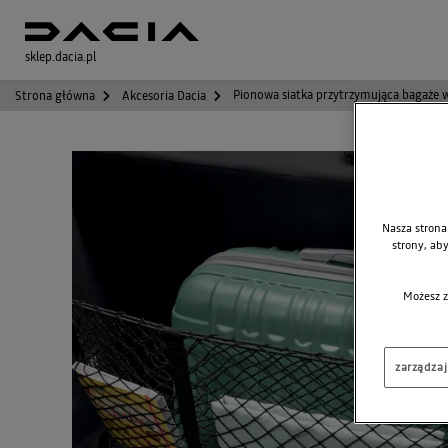
sklep.dacia.pl
Pionowa siatka przytrzymująca bagaże 
Strona główna
Akcesoria Dacia
Nasza strona
strony, ab
Możesz z
zarządza