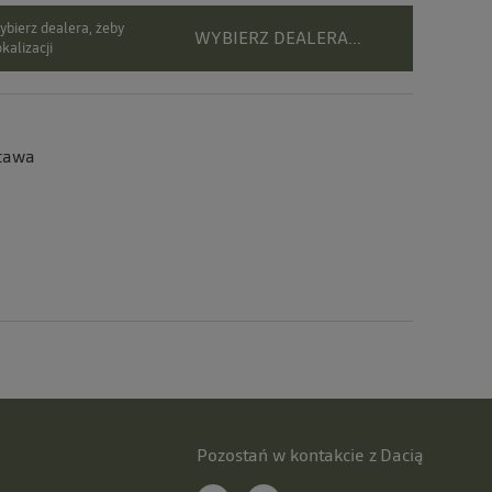
bierz dealera, żeby
WYBIERZ DEALERA...
kalizacji
tawa
Pozostań w kontakcie z Dacią