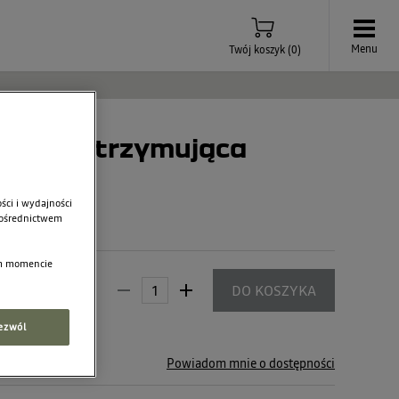
Menu
Twój koszyk
(
0
)
ka przytrzymująca
ażniku
ści i wydajności
 pośrednictwem
ym momencie
,00 zł
DO KOSZYKA
ezwól
ny.
Powiadom mnie o dostępności