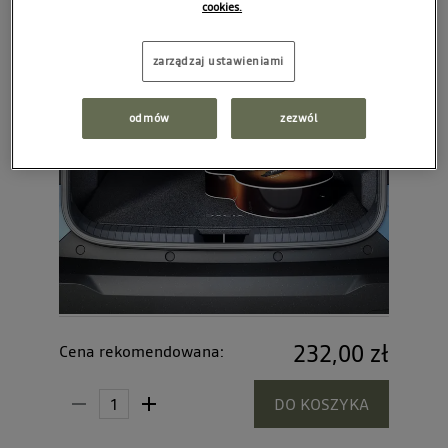
cookies.
zarządzaj ustawieniami
odmów
zezwól
232,00 zł
Cena rekomendowana:
DO KOSZYKA