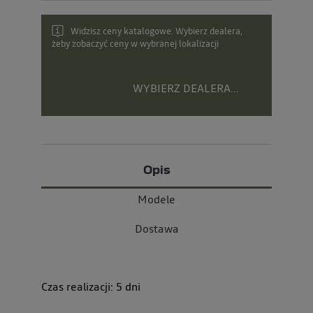
Widzisz ceny katalogowe. Wybierz dealera,
żeby zobaczyć ceny w wybranej lokalizacji
WYBIERZ DEALERA...
Opis
Modele
Dostawa
Czas realizacji:
5
dni