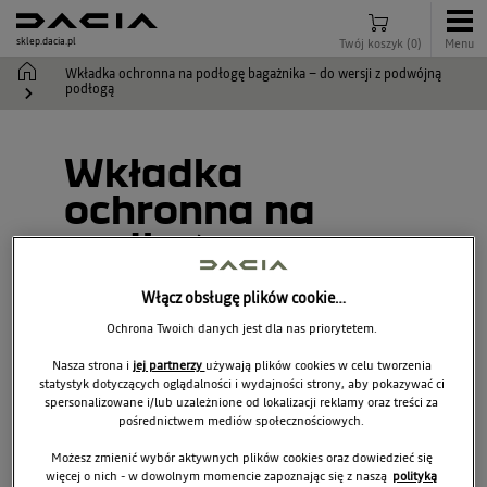
sklep.dacia.pl
Twój koszyk
(
0
)
Menu
Wkładka ochronna na podłogę bagażnika – do wersji z podwójną
podłogą
Wkładka
ochronna na
podłogę
bagażnika – do
Włącz obsługę plików cookie…
wersji z
Ochrona Twoich danych jest dla nas priorytetem.
podwójną
Nasza strona i
jej partnerzy
używają plików cookies w celu tworzenia
podłogą
statystyk dotyczących oglądalności i wydajności strony, aby pokazywać ci
spersonalizowane i/lub uzależnione od lokalizacji reklamy oraz treści za
pośrednictwem mediów społecznościowych.
849P74223R
Możesz zmienić wybór aktywnych plików cookies oraz dowiedzieć się
więcej o nich - w dowolnym momencie zapoznając się z naszą
polityką