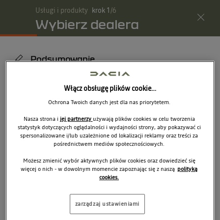
Usługi i produkty
krok
1
/
6
sklep.dacia.pl
Wybierz dealera
Twój koszyk
(
0
)
Menu
Podsumowanie
Włącz obsługę plików cookie…
Znajdź dealera
Ochrona Twoich danych jest dla nas priorytetem.
Nasza strona i
jej partnerzy
używają plików cookies w celu tworzenia
statystyk dotyczących oglądalności i wydajności strony, aby pokazywać ci
spersonalizowane i/lub uzależnione od lokalizacji reklamy oraz treści za
W POBLIŻU MOJEJ LOKALIZACJI
pośrednictwem mediów społecznościowych.
LUB WYSZUKAJ
Możesz zmienić wybór aktywnych plików cookies oraz dowiedzieć się
więcej o nich - w dowolnym momencie zapoznając się z naszą
polityką
cookies.
zarządzaj ustawieniami