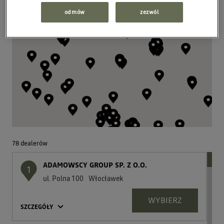
odmów
zezwól
78
dealerów
ADAMOWSCY GROUP SP. Z O.O.
1
ul. Polna 100
Włocławek
WYBIERZ
SZCZEGÓŁY