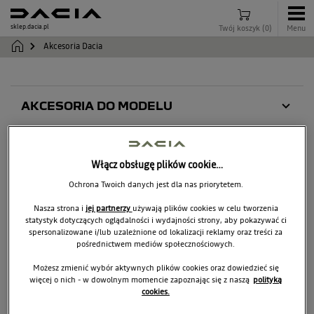
sklep.dacia.pl
Twój koszyk
(
0
)
Menu
Akcesoria Dacia
AKCESORIA DO MODELU
BIGSTER
KATEGORIE
NOWY DUSTER
Włącz obsługę plików cookie…
NOWY SPRING
Wszystkie akcesoria
Ochrona Twoich danych jest dla nas priorytetem.
JOGGER
OUTDOOR
Nasza strona i
jej partnerzy
używają plików cookies w celu tworzenia
statystyk dotyczących oglądalności i wydajności strony, aby pokazywać ci
DUSTER
BAGAŻNIKI
spersonalizowane i/lub uzależnione od lokalizacji reklamy oraz treści za
Liczba produktów
:
1
pośrednictwem mediów społecznościowych.
SPRING
POPRZECZKI DACHOWE
Możesz zmienić wybór aktywnych plików cookies oraz dowiedzieć się
SANDERO
więcej o nich - w dowolnym momencie zapoznając się z naszą
polityką
WYPOSAŻENIE WNĘTRZA
cookies.
SANDERO STEPWAY
WYPOSAŻENIE BAGAŻNIKA